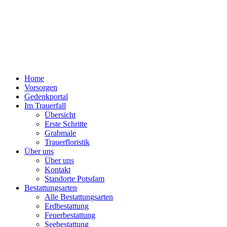
Home
Vorsorgen
Gedenkportal
Im Trauerfall
Übersicht
Erste Schritte
Grabmale
Trauerfloristik
Über uns
Über uns
Kontakt
Standorte Potsdam
Bestattungsarten
Alle Bestattungsarten
Erdbestattung
Feuerbestattung
Seebestattung